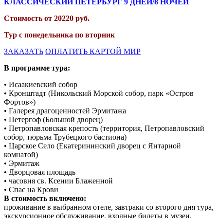
КЛАССИЧЕСКИЙ ПЕТЕРБУРГ 9
ДНЕЙ/8 НОЧЕЙ
Стоимость от
20220
руб.
Тур с понедельника по вторник
ЗАКАЗАТЬ
ОПЛАТИТЬ КАРТОЙ МИР
В программе тура:
• Исаакиевский собор
• Кронштадт (Никольский Морской собор, парк «Остров
Фортов»)
• Галерея драгоценностей Эрмитажа
• Петергоф (Большой дворец)
• Петропавловская крепость (территория, Петропавловский
собор, тюрьма Трубецкого бастиона)
• Царское Село (Екатерининский дворец с Янтарной
комнатой)
• Эрмитаж
• Дворцовая площадь
• часовня св. Ксении Блаженной
• Спас на Крови
В стоимость включено:
проживание в выбранном отеле, завтраки со второго дня тура,
экскурсионное обслуживание, входные билеты в музеи,