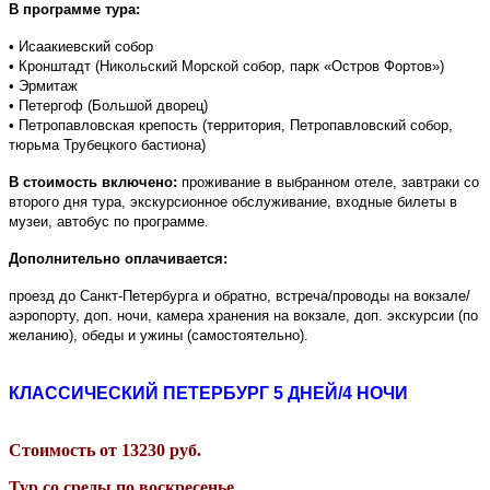
В программе тура:
• Исаакиевский собор
• Кронштадт (Никольский Морской собор, парк «Остров Фортов»)
• Эрмитаж
• Петергоф (Большой дворец)
• Петропавловская крепость (территория, Петропавловский собор,
тюрьма Трубецкого бастиона)
В стоимость включено:
проживание в выбранном отеле, завтраки со
второго дня тура, экскурсионное обслуживание, входные билеты в
музеи, автобус по программе.
Дополнительно оплачивается:
проезд до Санкт-Петербурга и обратно, встреча/проводы на вокзале/
аэропорту, доп. ночи, камера хранения на вокзале, доп. экскурсии (по
желанию), обеды и ужины (самостоятельно).
КЛАССИЧЕСКИЙ ПЕТЕРБУРГ
5 ДНЕЙ/4 НОЧИ
Стоимость от
13230
руб.
Тур со среды по воскресенье